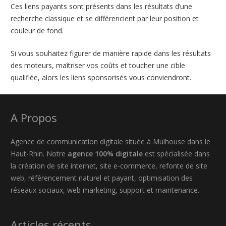
Ces liens payants sont présents dans les résultats d’une
recherche classique et se différencient par leur position et
couleur de fond.
Si vous souhaitez figurer de manière rapide dans les résultats
des moteurs, maîtriser vos coûts et toucher une cible
qualifiée, alors les liens sponsorisés vous conviendront.
A Propos
Agence de communication digitale située à Mulhouse dans le
Haut-Rhin. Notre
agence 100% digitale
est spécialisée dans
la création de site internet, site e-commerce, refonte de site
web, référencement naturel et payant, optimisation des
réseaux sociaux, web marketing, support et maintenance.
Articles récents