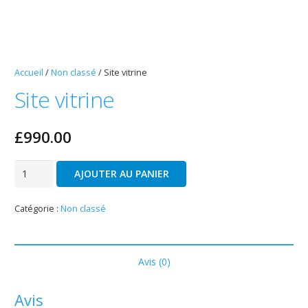
Accueil
/
Non classé
/ Site vitrine
Site vitrine
£
990.00
quantité
AJOUTER AU PANIER
de
Site
Catégorie :
Non classé
vitrine
Avis (0)
Avis