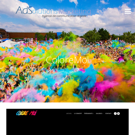
ColoreMoi
Accueil
Références
ColoreMoi